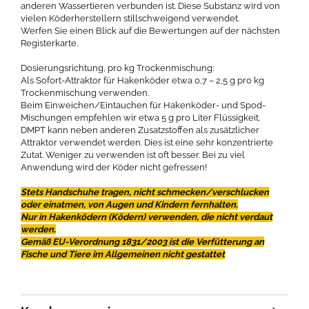
anderen Wassertieren verbunden ist. Diese Substanz wird von
vielen Köderherstellern stillschweigend verwendet.
Werfen Sie einen Blick auf die Bewertungen auf der nächsten
Registerkarte.
Dosierungsrichtung, pro kg Trockenmischung:
Als Sofort-Attraktor für Hakenköder etwa 0,7 – 2,5 g pro kg
Trockenmischung verwenden.
Beim Einweichen/Eintauchen für Hakenköder- und Spod-
Mischungen empfehlen wir etwa 5 g pro Liter Flüssigkeit.
DMPT kann neben anderen Zusatzstoffen als zusätzlicher
Attraktor verwendet werden. Dies ist eine sehr konzentrierte
Zutat. Weniger zu verwenden ist oft besser. Bei zu viel
Anwendung wird der Köder nicht gefressen!
Stets Handschuhe tragen, nicht schmecken/verschlucken
oder einatmen, von Augen und Kindern fernhalten.
Nur in Hakenködern (Ködern) verwenden, die nicht verdaut
werden.
Gemäß EU-Verordnung 1831/2003 ist die Verfütterung an
Fische und Tiere im Allgemeinen nicht gestattet