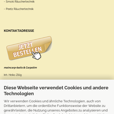
- Smoki Räuchertechnik
- Peetz Räuchertechnik
KONTAKTADRESSE
maincarp-baits & Carpstim
Inh. Heiko Zillig
Laurenzistr. 7
Diese Webseite verwendet Cookies und andere
96250 Ebensfeld OT Oberbrunn
Technologien
Tel: 09573/2189547
Wir verwenden Cookies und ähnliche Technologien, auch von
Drittanbietern, um die ordentliche Funktionsweise der Website zu
gewährleisten, die Nutzung unseres Angebotes zu analysieren und
Achtung: wir haben kein Ladenlokal mit