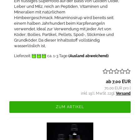
Ein flüssiges Superfood auf der Basis von Golden Oldie,
Leber und Milz, reich an Peptiden, Vitaminen und
Mineralien mit natürlichem
Himbeergeschmack. Minaminosirup wird bereits seit
einem halben Jahrhundert beim Karpfenangeln
verwendet. Ideal zur Verwendung mit jeder Art von
Köder; Boilies, Partikel, Pellets, Spod-, Stickmixe und
Grundköder. Da dieser Inhaltsstoff vollständig
wasserlöslich ist,
Lieferzeit:
ca. 1-3 Tage
(Ausland abweichend)
ab 7,00 EUR
70,00 EUR pro l
inkl. 19% MwSt. zzgl.
Versand
ZUM ARTIKEL