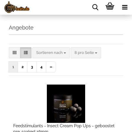
Angebote
Sortieren nach
pro Seite
Sortieren nach
8 pro Seite
1
2
3
4
»
Feedstimulants - Insect Cream Pop Ups - geboostet
pre-soaked 16mm