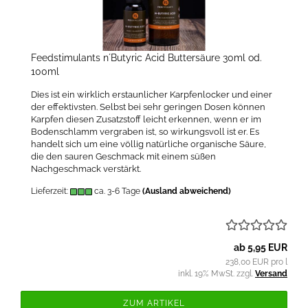
Feedstimulants n´Butyric Acid Buttersäure 30ml od.
100ml
Dies ist ein wirklich erstaunlicher Karpfenlocker und einer
der effektivsten. Selbst bei sehr geringen Dosen können
Karpfen diesen Zusatzstoff leicht erkennen, wenn er im
Bodenschlamm vergraben ist, so wirkungsvoll ist er. Es
handelt sich um eine völlig natürliche organische Säure,
die den sauren Geschmack mit einem süßen
Nachgeschmack verstärkt.
Lieferzeit:
ca. 3-6 Tage
(Ausland abweichend)
ab 5,95 EUR
238,00 EUR pro l
inkl. 19% MwSt. zzgl.
Versand
ZUM ARTIKEL