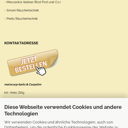
- Meccanica Vadese (Rod Pod und Co.)
- Smoki Räuchertechnik
- Peetz Räuchertechnik
KONTAKTADRESSE
maincarp-baits & Carpstim
Inh. Heiko Zillig
Laurenzistr. 7
Diese Webseite verwendet Cookies und andere
96250 Ebensfeld OT Oberbrunn
Technologien
Tel: 09573/2189547
Wir verwenden Cookies und ähnliche Technologien, auch von
Drittanbietern, um die ordentliche Funktionsweise der Website zu