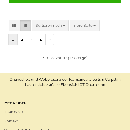
Sortieren nach
pro Seite
Sortieren nach
8 pro Seite
1
2
3
4
»
1
bis
8
(von insgesamt
30
)
Onlineshop und Webpräsenz der Fa. maincarp-baits & Carpstim
Laurenzistr. 7 96250 Ebensfeld OT Oberbrunn
MEHR ÜBER...
Impressum
Kontakt