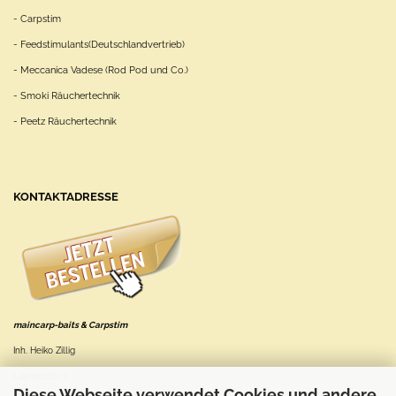
- Carpstim
- Feedstimulants(Deutschlandvertrieb)
- Meccanica Vadese (Rod Pod und Co.)
- Smoki Räuchertechnik
- Peetz Räuchertechnik
KONTAKTADRESSE
maincarp-baits & Carpstim
Inh. Heiko Zillig
Laurenzistr. 7
Diese Webseite verwendet Cookies und andere