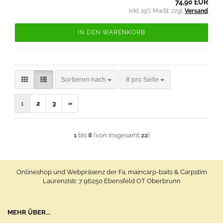
74,90 EUR
inkl. 19% MwSt. zzgl.
Versand
IN DEN WARENKORB
Sortieren nach
pro Seite
Sortieren nach
8 pro Seite
1
2
3
»
1
bis
8
(von insgesamt
22
)
Onlineshop und Webpräsenz der Fa. maincarp-baits & Carpstim
Laurenzistr. 7 96250 Ebensfeld OT Oberbrunn
MEHR ÜBER...