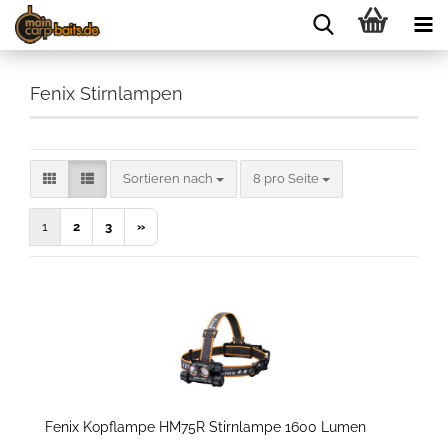
Fenix Stirnlampen
Sortieren nach
pro Seite
Sortieren nach
8 pro Seite
1
2
3
»
Fenix Kopflampe HM75R Stirnlampe 1600 Lumen